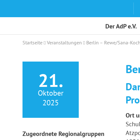
Skip
to
content
Der AdP e.V.
Startseite
Veranstaltungen
Berlin – Rewe/Sana-Koc
Be
21.
Dar
Oktober
Pro
2025
Ort u
Schul
Atzp
Zugeordnete Regionalgruppen