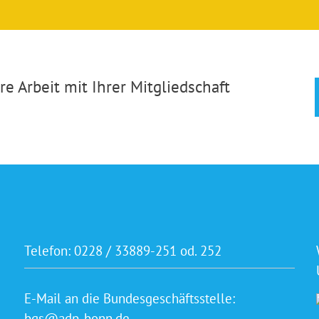
e Arbeit mit Ihrer Mitgliedschaft
Telefon:
0228 / 33889-251 od. 252
E-Mail an die Bundesgeschäftsstelle:
bgs@adp-bonn.de