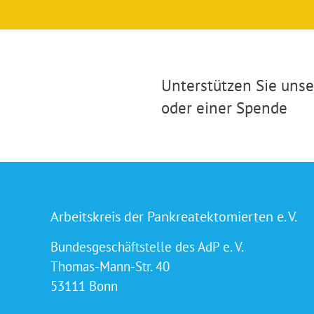
Unterstützen Sie unser
oder einer Spende
Arbeitskreis der Pankreatektomierten e. V.
Bundesgeschäftstelle des AdP e. V.
Thomas-Mann-Str. 40
53111 Bonn