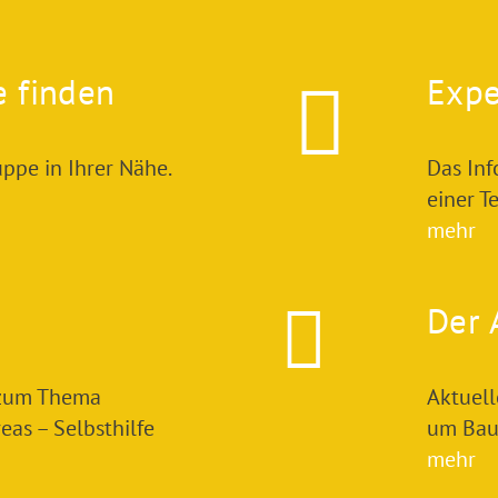
e finden
Expe
ppe in Ihrer Nähe.
Das In
einer T
mehr
Der 
 zum Thema
Aktuel
as – Selbsthilfe
um Bau
mehr