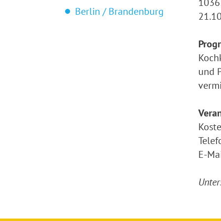
1036
Berlin / Brandenburg
21.10
Prog
Kochk
und P
vermi
Vera
Koste
Tele
E-Mai
Unter