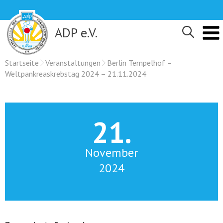
Skip
to
content
ADP e.V.
Startseite
Veranstaltungen
Berlin Tempelhof –
Weltpankreaskrebstag 2024 – 21.11.2024
21.
November
2024