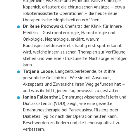
Allgemein-, Viszeral- und Minimalinvasive Chirurgie
Köpenick, erläutert die chirurgischen Ansätze – etwa
roboterassistierte Operationen – die heute neue
therapeutische Möglichkeiten eröffnen.
Dr. René Pschowski
, Chefarzt der Klinik für Innere
Medizin – Gastroenterologie, Hämatologie und
Onkologie, Nephrologie, erklärt, warum
Bauchspeicheldrüsenkrebs häufig erst spät erkannt
wird, welche internistischen Therapien zur Verfügung
stehen und wie eine strukturierte Nachsorge erfolgen
kann.
Tatjana Loose
, Langzeitüberlebende, teilt ihre
persönliche Geschichte: Wie sie mit Ausdauer,
Akzeptanz und Zuversicht ihren Weg gefunden hat –
und was ihr hilft, jeden Tag bewusst zu gestalten.
Janina Falkenthal
, Ernährungswissenschaftlerin und
Diätassistentin (VDD), zeigt, wie eine gezielte
Ernährungstherapie bei Pankreasinsuffizienz oder
Diabetes Typ 3c nach der Operation helfen kann,
Beschwerden zu lindern und die Lebensqualität zu
verbessern.