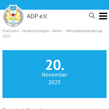
Skip
to
content
ADP e.V.
Startseite
Veranstaltungen
Berlin – Weltpankreaskrebstag
2025
20.
November
2025