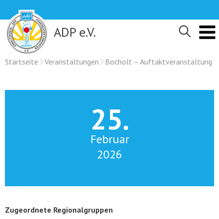
Skip
to
content
ADP e.V.
Startseite
Veranstaltungen
Bocholt – Auftaktveranstaltung
25.
Februar
2026
Zugeordnete Regionalgruppen