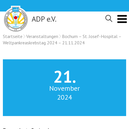
Skip
to
content
ADP e.V.
Startseite
Veranstaltungen
Bochum – St. Josef-Hospital –
Weltpankreaskrebstag 2024 – 21.11.2024
21.
November
2024