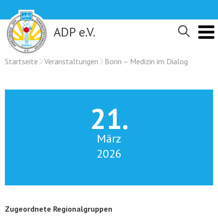
Skip
to
content
ADP e.V.
Startseite
Veranstaltungen
Bonn – Medizin im Dialog
21.
März
2026
Zugeordnete Regionalgruppen