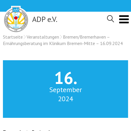
Skip
to
content
ADP e.V.
Startseite
Veranstaltungen
Bremen/Bremerhaven –
Ernährungsberatung im Klinikum Bremen-Mitte – 16.09.2024
16.
September
2024