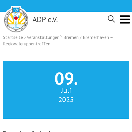
Skip
to
content
ADP e.V.
Startseite
Veranstaltungen
Bremen / Bremerhaven –
Regionalgruppentreffen
09.
Juli
2025