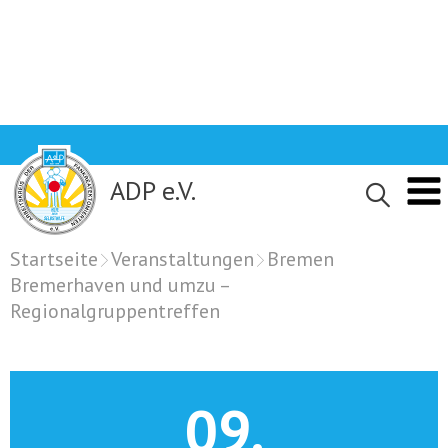
Skip
to
content
ADP e.V.
Startseite
Veranstaltungen
Bremen
Bremerhaven und umzu –
Regionalgruppentreffen
09.