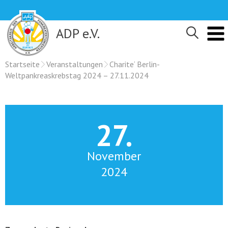
Skip
to
content
ADP e.V.
Startseite
Veranstaltungen
Charite‘ Berlin-
Weltpankreaskrebstag 2024 – 27.11.2024
27.
November
2024