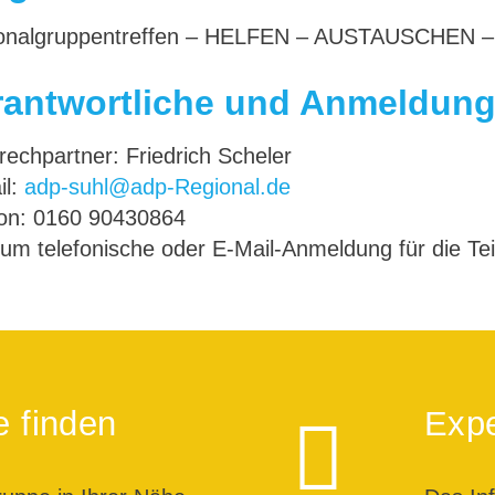
onalgruppentreffen – HELFEN – AUSTAUSCHEN
rantwortliche und Anmeldun
echpartner: Friedrich Scheler
il:
adp-suhl@adp-Regional.de
fon: 0160 90430864
 um telefonische oder E-Mail-Anmeldung für die Te
e finden
Expe