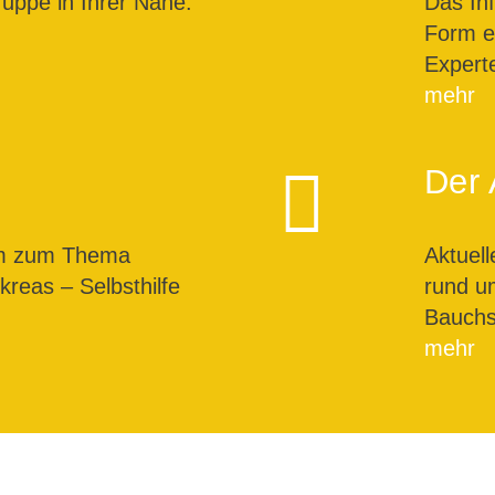
ruppe in Ihrer Nähe.
Das In
Form ei
Expert
mehr
Der 
um zum Thema
Aktuel
reas – Selbsthilfe
rund u
Bauchs
mehr