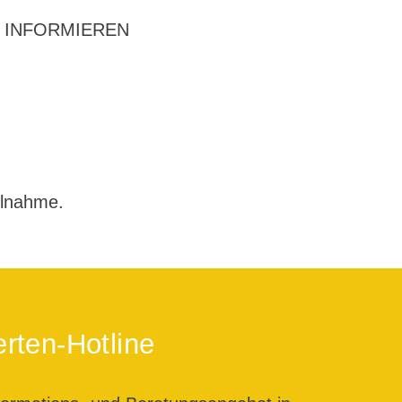
 – INFORMIEREN
g
ilnahme.
rten-Hotline