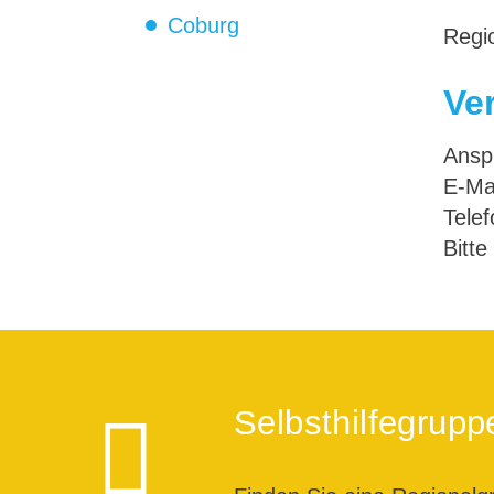
Coburg
Regi
Ve
Anspr
E-Ma
Tele
Bitte
Selbsthilfegrupp