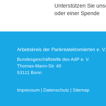
Unterstützen Sie unse
oder einer Spende
Arbeitskreis der Pankreatektomierten e. V.
Bundesgeschäftstelle des AdP e. V.
Thomas-Mann-Str. 40
53111 Bonn
Impressum
|
Datenschutz
|
Sitemap