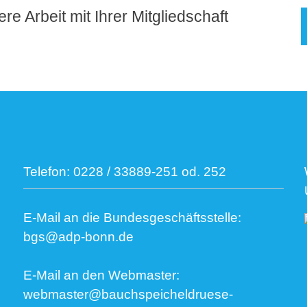
re Arbeit mit Ihrer Mitgliedschaft
Telefon:
0228 / 33889-251 od. 252
E-Mail an die Bundesgeschäftsstelle:
bgs@adp-bonn.de
E-Mail an den Webmaster:
webmaster@bauchspeicheldruese-