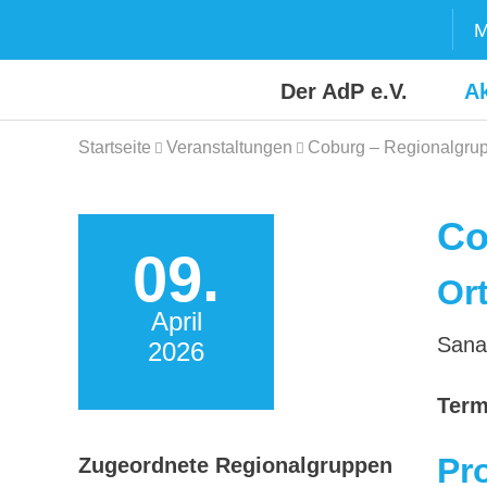
Skip
M
to
content
Der AdP e.V.
Ak
Startseite
Veranstaltungen
Coburg – Regionalgrup
Co
09.
Ort
April
Sana
2026
Term
Pr
Zugeordnete Regionalgruppen