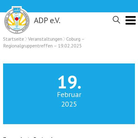
Skip
to
content
ADP e.V.
Startseite
Veranstaltungen
Coburg –
Regionalgruppentreffen – 19.02.2025
19.
Februar
2025