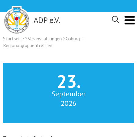
Skip
to
content
ADP e.V.
Startseite
Veranstaltungen
Coburg –
Regionalgruppentreffen
23.
September
2026