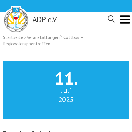
Skip
to
content
ADP e.V.
Startseite
Veranstaltungen
Cottbus –
Regionalgruppentreffen
11.
Juli
2025