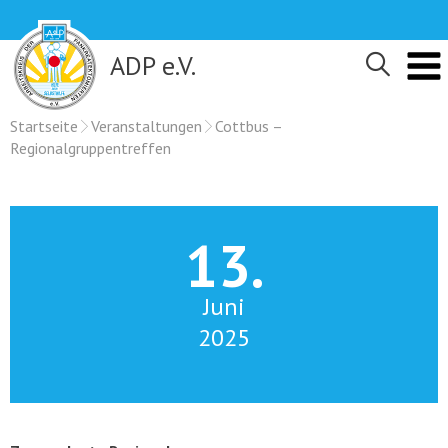
Skip
to
content
ADP e.V.
Startseite
Veranstaltungen
Cottbus –
Regionalgruppentreffen
13.
Juni
2025