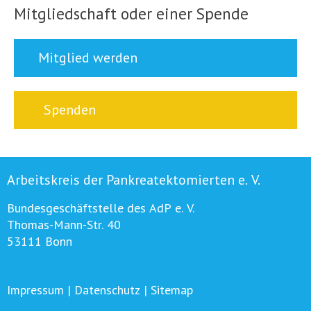
Mitgliedschaft oder einer Spende
Mitglied werden
Spenden
Arbeitskreis der Pankreatektomierten e. V.
Bundesgeschäftstelle des AdP e. V.
Thomas-Mann-Str. 40
53111 Bonn
Impressum
|
Datenschutz
|
Sitemap