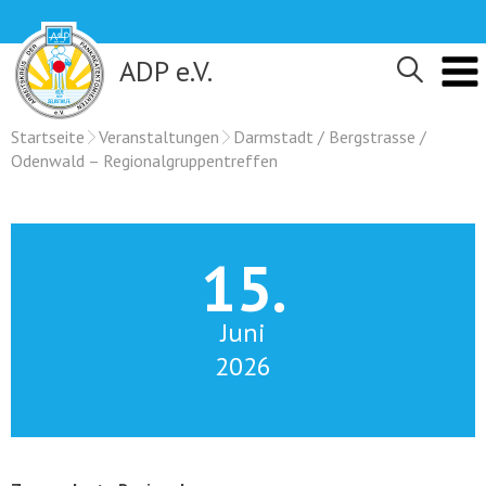
Skip
to
content
ADP e.V.
Startseite
Veranstaltungen
Darmstadt / Bergstrasse /
Odenwald – Regionalgruppentreffen
15.
Juni
2026