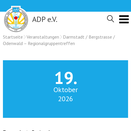
Skip
to
content
ADP e.V.
Startseite
Veranstaltungen
Darmstadt / Bergstrasse /
Odenwald – Regionalgruppentreffen
19.
Oktober
2026