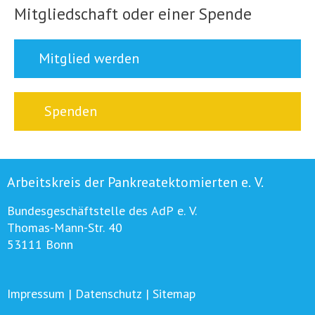
Mitgliedschaft oder einer Spende
Mitglied werden
Spenden
Arbeitskreis der Pankreatektomierten e. V.
Bundesgeschäftstelle des AdP e. V.
Thomas-Mann-Str. 40
53111 Bonn
Impressum
|
Datenschutz
|
Sitemap