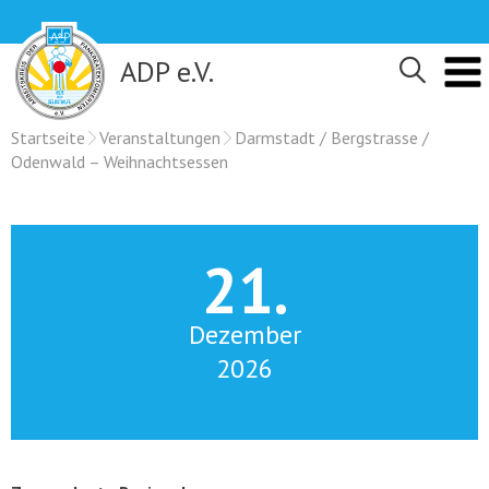
Skip
to
content
ADP e.V.
Startseite
Veranstaltungen
Darmstadt / Bergstrasse /
Odenwald – Weihnachtsessen
21.
Dezember
2026