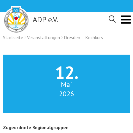
Skip
to
content
ADP e.V.
Startseite
Veranstaltungen
Dresden – Kochkurs
12.
Mai
2026
Zugeordnete Regionalgruppen