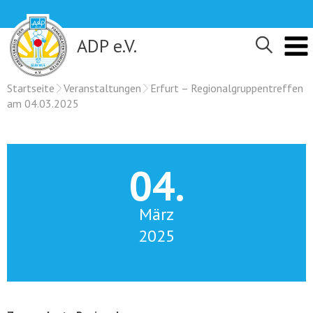
Skip
to
content
ADP e.V.
Startseite
Veranstaltungen
Erfurt – Regionalgruppentreffen
am 04.03.2025
04.
März
2025