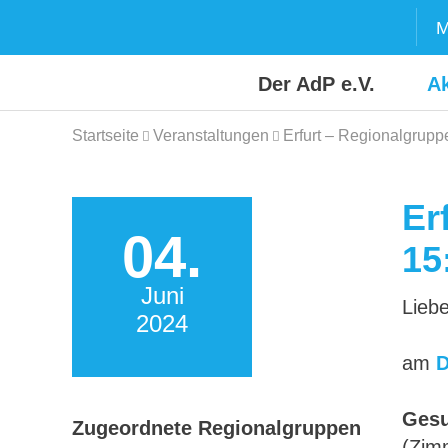
Skip
M
to
content
Der AdP e.V.
Ak
Startseite
Veranstaltungen
Erfurt – Regionalgrupp
Er
04.
15
Juni
Liebe
2024
am
D
Gesu
Zugeordnete Regionalgruppen
(Zim