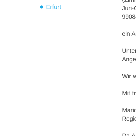
Erfurt
Juri-
99084
ein A
Unte
Ange
Wir 
Mit 
Mari
Regio
Da Än