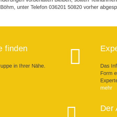
 Böhm, unter Telefon 036201 50820 vorher abges
e finden
Expe
ruppe in Ihrer Nähe.
Das In
Form ei
Expert
mehr
Der 