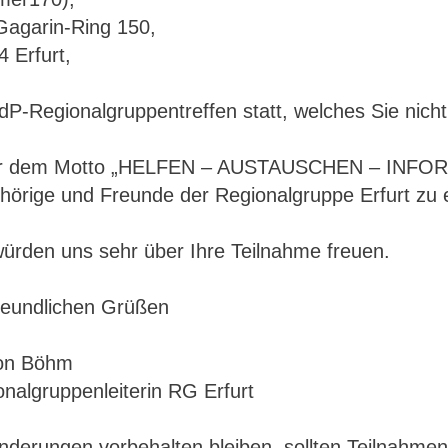
Gagarin-Ring 150,
 Erfurt,
dP-Regionalgruppentreffen statt, welches Sie nicht
r dem Motto „HELFEN – AUSTAUSCHEN – INFORMIE
hörige und Freunde der Regionalgruppe Erfurt zu
würden uns sehr über Ihre Teilnahme freuen.
freundlichen Grüßen
on Böhm
nalgruppenleiterin RG Erfurt
derungen vorbehalten bleiben, sollten Teilnahmen 