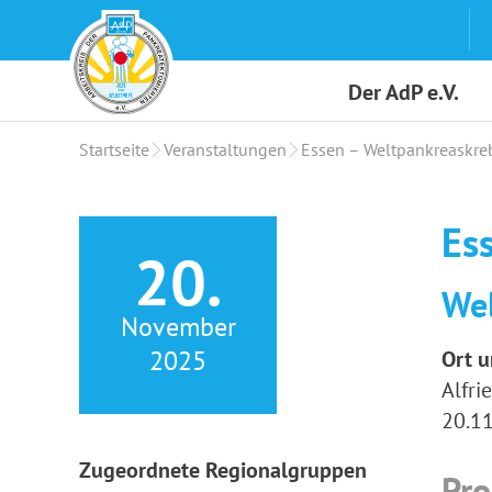
Skip
to
content
Der AdP e.V.
Startseite
Veranstaltungen
Essen – Weltpankreaskre
Es
20.
Wel
November
2025
Ort u
Alfri
20.11
Zugeordnete Regionalgruppen
Pr