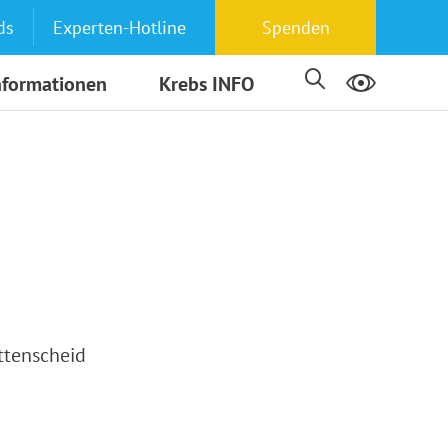
ds
Experten-Hotline
Spenden
nformationen
Krebs INFO
ttenscheid