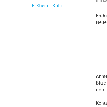
Rhein – Ruhr
Früh
Neue 
Anme
Bitte
unten
Konta