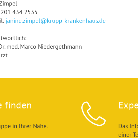
 Zimpel
 0201 434 2535
l:
janine.zimpel@krupp-krankenhaus.de
twortlich:
 Dr. med. Marco Niedergethmann
rzt
e finden
Expe
ppe in Ihrer Nähe.
Das In
einer T