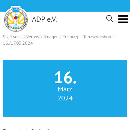
Skip
to
content
ADP e.V.
Startseite
Veranstaltungen
Freiburg – Tanzworkshop –
16./17.03.2024
16.
März
2024