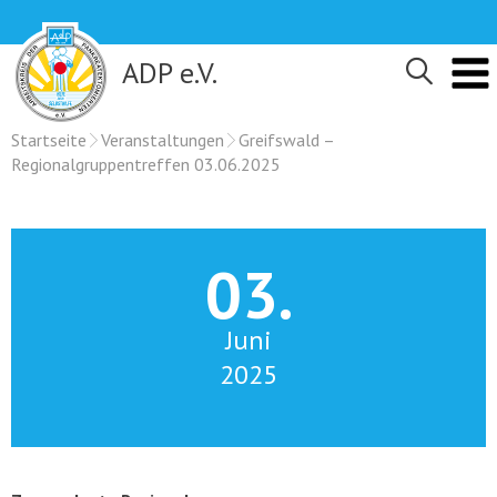
Skip
to
content
ADP e.V.
Startseite
Veranstaltungen
Greifswald –
Regionalgruppentreffen 03.06.2025
03.
Juni
2025