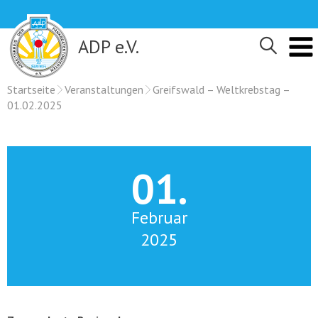
Skip
to
content
ADP e.V.
Startseite
Veranstaltungen
Greifswald – Weltkrebstag –
01.02.2025
01.
Februar
2025