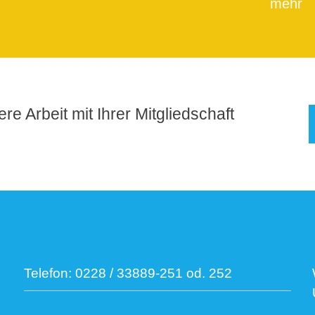
mehr
re Arbeit mit Ihrer Mitgliedschaft
Telefon:
0228 / 33889-251 od. 252