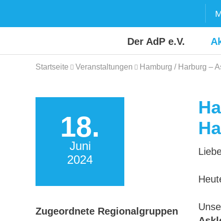
Skip
M
to
content
Der AdP e.V.
Ak
Startseite
Veranstaltungen
Hamburg / Harburg – A
Ha
18.
Ha
Juni
Liebe
2024
Heute
Unse
Zugeordnete Regionalgruppen
Askl