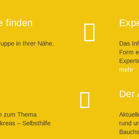
e finden
Expe
ruppe in Ihrer Nähe.
Das In
Form ei
Expert
mehr
Der 
um zum Thema
Aktuel
reas – Selbsthilfe
rund u
Bauchs