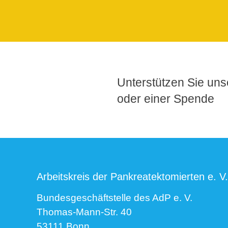
Unterstützen Sie unse
oder einer Spende
Arbeitskreis der Pankreatektomierten e. V.
Bundesgeschäftstelle des AdP e. V.
Thomas-Mann-Str. 40
53111 Bonn