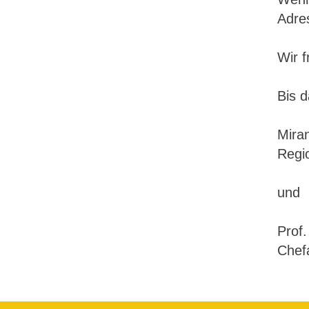
Adre
Wir 
Bis d
Mira
Regi
und
Prof
Chefa