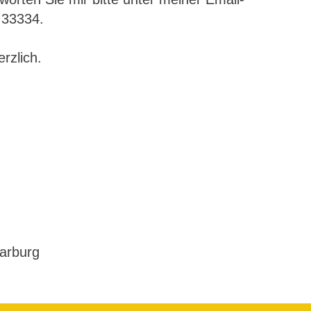
 33334.
rzlich.
Harburg