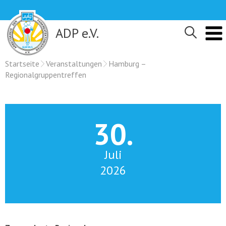
Skip
to
content
ADP e.V.
Startseite
Veranstaltungen
Hamburg –
Regionalgruppentreffen
30.
Juli
2026