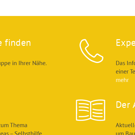
e finden
Expe
ppe in Ihrer Nähe.
Das In
einer T
mehr
Der 
 zum Thema
Aktuel
as – Selbsthilfe
um Bau