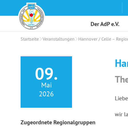
Skip
to
content
Der AdP e.V.
Startseite
Veranstaltungen
Hannover / Celle – Regio
Ha
09.
The
Mai
2026
Liebe
wir l
Zugeordnete Regionalgruppen