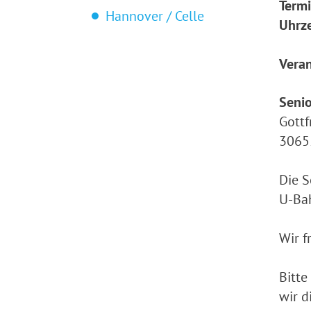
Termi
Hannover / Celle
Uhrze
Veran
Senio
Gottf
3065
Die S
U-Bah
Wir f
Bitte
wir d