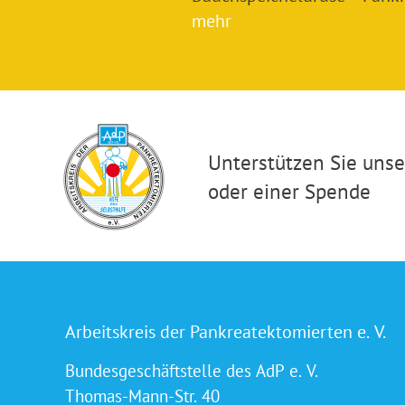
mehr
Unterstützen Sie unser
oder einer Spende
Arbeitskreis der Pankreatektomierten e. V.
Bundesgeschäftstelle des AdP e. V.
Thomas-Mann-Str. 40