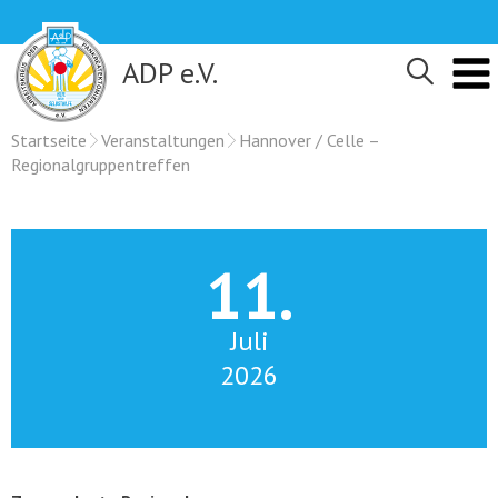
Skip
to
content
ADP e.V.
Startseite
Veranstaltungen
Hannover / Celle –
Regionalgruppentreffen
11.
Juli
2026