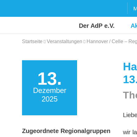
Skip
M
to
content
Der AdP e.V.
Ak
Startseite
Veranstaltungen
Hannover / Celle – Reg
Ha
13.
13
Dezember
Th
2025
Lieb
Zugeordnete Regionalgruppen
wir l