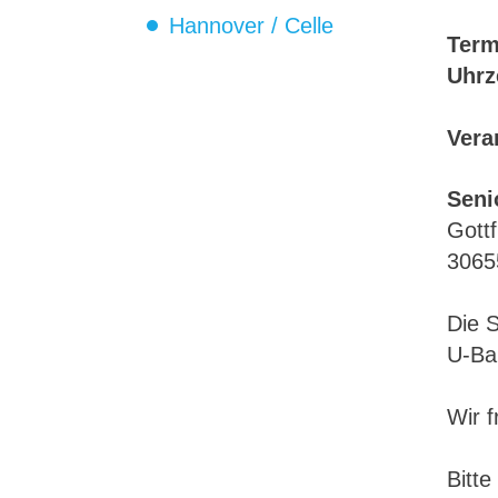
Hannover / Celle
Term
Uhrz
Vera
Seni
Gottf
3065
Die S
U-Bah
Wir f
Bitte