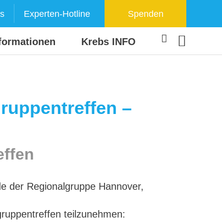
s
Experten-Hotline
Spenden
formationen
Krebs INFO
gruppentreffen –
effen
nde der Regionalgruppe Hannover,
lgruppentreffen teilzunehmen: