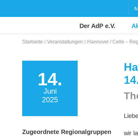
Skip
M
to
content
Der AdP e.V.
Ak
Startseite
Veranstaltungen
Hannover / Celle – Reg
Ha
14.
14
Juni
Th
2025
Lieb
Zugeordnete Regionalgruppen
wir l