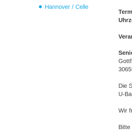
Hannover / Celle
Term
Uhrz
Vera
Seni
Gottf
3065
Die S
U-Bah
Wir f
Bitte