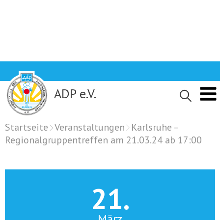
Skip
to
content
ADP e.V.
Startseite
Veranstaltungen
Karlsruhe –
Regionalgruppentreffen am 21.03.24 ab 17:00
21.
März