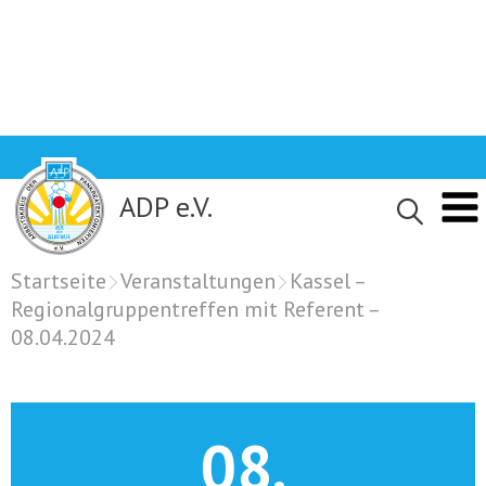
Skip
to
content
ADP e.V.
Startseite
Veranstaltungen
Kassel –
Regionalgruppentreffen mit Referent –
08.04.2024
08.