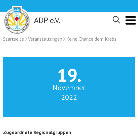
Skip
to
content
ADP e.V.
Startseite
Veranstaltungen
Keine Chance dem Krebs
19.
November
2022
Zugeordnete Regionalgruppen