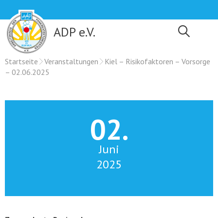
Skip
to
content
ADP e.V.
Startseite
Veranstaltungen
Kiel – Risikofaktoren – Vorsorge
– 02.06.2025
02.
Juni
2025