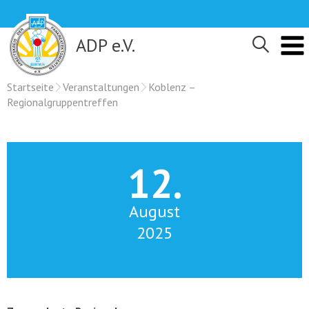
Skip
to
content
ADP e.V.
Startseite
Veranstaltungen
Koblenz –
Regionalgruppentreffen
12.
August
2025