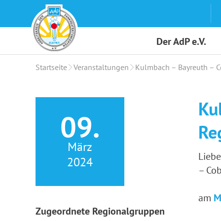
Skip
to
content
Der AdP e.V.
Startseite
Veranstaltungen
Kulmbach – Bayreuth – C
Ku
09.
Re
März
Liebe
2024
– Cob
am
M
Zugeordnete Regionalgruppen