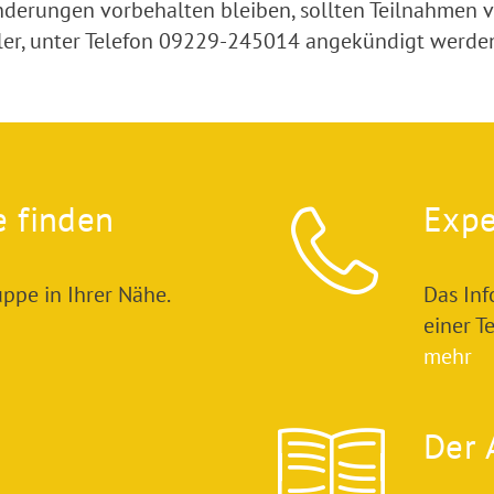
derungen vorbehalten bleiben, sollten Teilnahmen vo
er, unter Telefon 09229-245014 angekündigt werde
e finden
Expe
ppe in Ihrer Nähe.
Das In
einer T
mehr
Der 