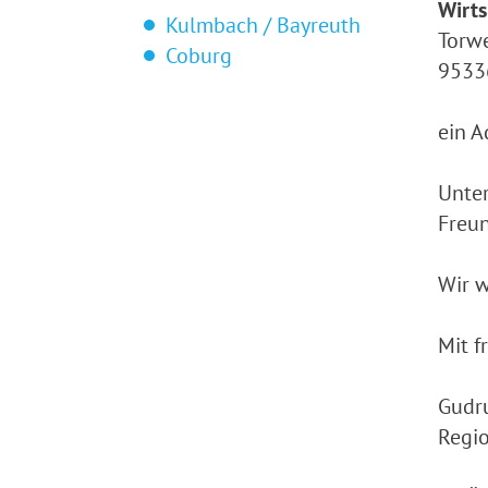
Wirts
Kulmbach / Bayreuth
Torwe
Coburg
9533
ein A
Unte
Freun
Wir w
Mit f
Gudr
Regio