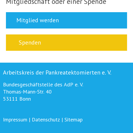
Mitgliedschaft oder einer Spende
Mitglied werden
Spenden
Arbeitskreis der Pankreatektomierten e. V.
Bundesgeschäftstelle des AdP e. V.
Thomas-Mann-Str. 40
53111 Bonn
Impressum
|
Datenschutz
|
Sitemap