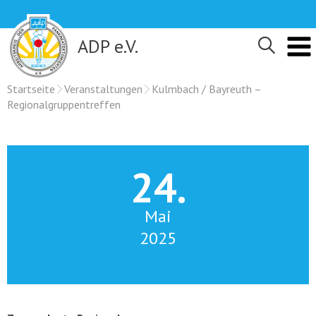
Skip
to
content
ADP e.V.
Startseite
Veranstaltungen
Kulmbach / Bayreuth –
Regionalgruppentreffen
24.
Mai
2025