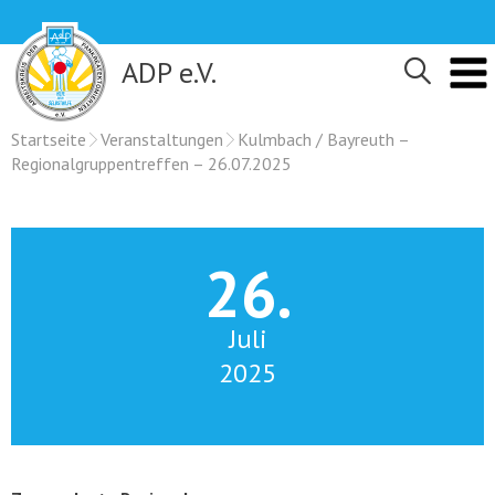
Skip
to
content
ADP e.V.
Startseite
Veranstaltungen
Kulmbach / Bayreuth –
Regionalgruppentreffen – 26.07.2025
26.
Juli
2025