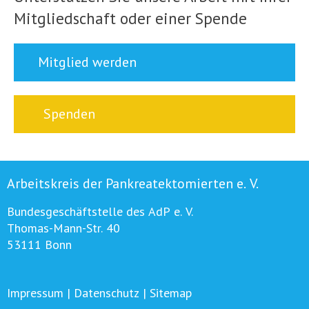
Mitgliedschaft oder einer Spende
Mitglied werden
Spenden
Arbeitskreis der Pankreatektomierten e. V.
Bundesgeschäftstelle des AdP e. V.
Thomas-Mann-Str. 40
53111 Bonn
Impressum
|
Datenschutz
|
Sitemap