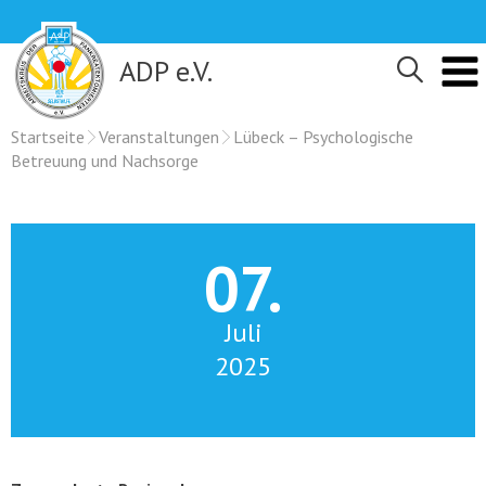
Skip
to
content
ADP e.V.
Startseite
Veranstaltungen
Lübeck – Psychologische
Betreuung und Nachsorge
07.
Juli
2025