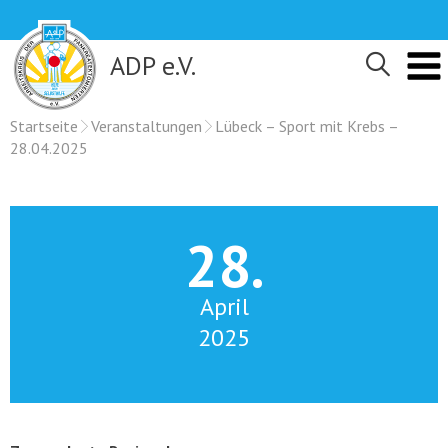
Skip
to
content
ADP e.V.
Startseite
Veranstaltungen
Lübeck – Sport mit Krebs –
28.04.2025
28.
April
2025