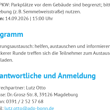
KW: Parkplätze vor dem Gebäude sind begrenzt; bit
ung (z. B. Semmelweisstraße) nutzen.
n:
14.09.2026 | 15:00 Uhr
ogramm
rungsaustausch: helfen, austauschen und informieren
ckerer Runde treffen sich die Teilnehmer zum Austausc
laden.
antwortliche und Anmeldung
echpartner: Lutz Otto
se: Dr.-Grosz-Str. 8, 39126 Magdeburg
on: 0391 / 2 52 57 68
l:
lutz.otto@adp-bonn.de