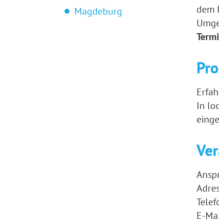
dem P
Magdeburg
Umgeb
Termi
Pr
Erfah
In lo
einge
Ver
Anspr
Adres
Telef
E-Mai