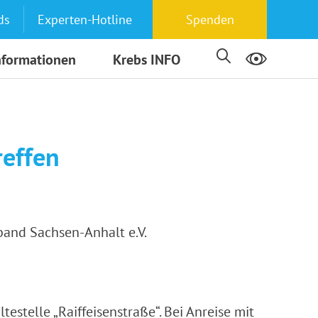
ds
Experten-Hotline
Spenden
nformationen
Krebs INFO
effen
and Sachsen-Anhalt e.V.
estelle „Raiffeisenstraße“. Bei Anreise mit