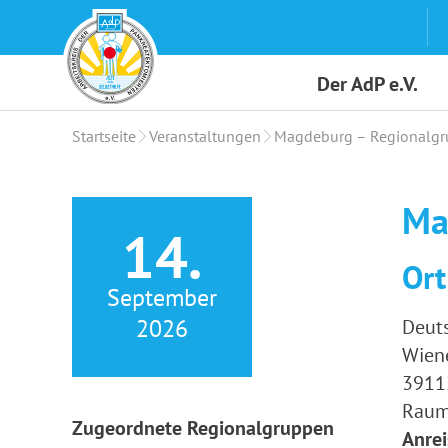
Skip
to
content
Der AdP e.V.
Startseite
Veranstaltungen
Magdeburg – Regionalgr
Ma
14.
Ort
September
2026
Deut
Wiene
3911
Raum:
Zugeordnete Regionalgruppen
Anrei