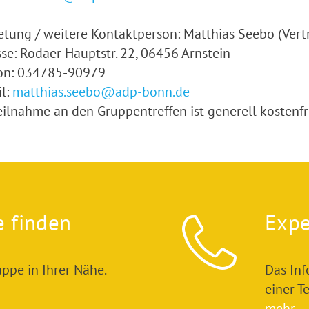
etung / weitere Kontaktperson: Matthias Seebo (Vert
se: Rodaer Hauptstr. 22, 06456 Arnstein
fon: 034785-90979
l:
matthias.seebo@adp-bonn.de
eilnahme an den Gruppentreffen ist generell kostenfr
e finden
Expe
ppe in Ihrer Nähe.
Das In
einer T
mehr