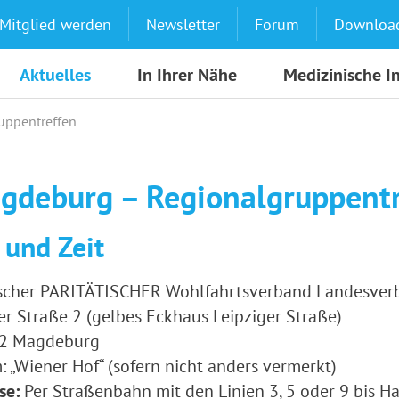
Mitglied werden
Newsletter
Forum
Downloa
Aktuelles
In Ihrer Nähe
Medizinische I
uppentreffen
gdeburg – Regionalgruppentr
 und Zeit
scher PARITÄTISCHER Wohlfahrtsverband Landesverb
r Straße 2 (gelbes Eckhaus Leipziger Straße)
2 Magdeburg
 „Wiener Hof“ (sofern nicht anders vermerkt)
se:
Per Straßenbahn mit den Linien 3, 5 oder 9 bis Halt