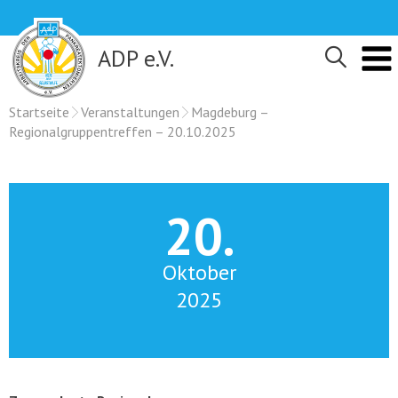
Skip
to
content
ADP e.V.
Startseite
Veranstaltungen
Magdeburg –
Regionalgruppentreffen – 20.10.2025
20.
Oktober
2025