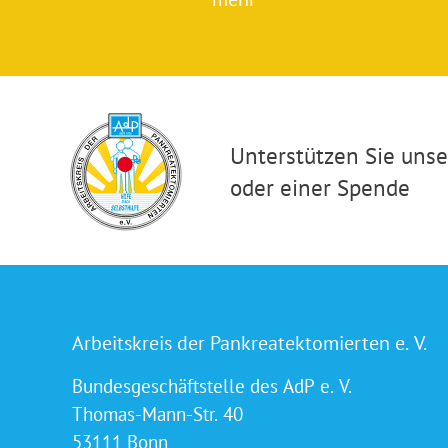
Unterstützen Sie unser
oder einer Spende
Arbeitskreis der Pankreatektomierten e. V.
Bundesgeschäftstelle des AdP e. V.
Thomas-Mann-Str. 40
53111 Bonn