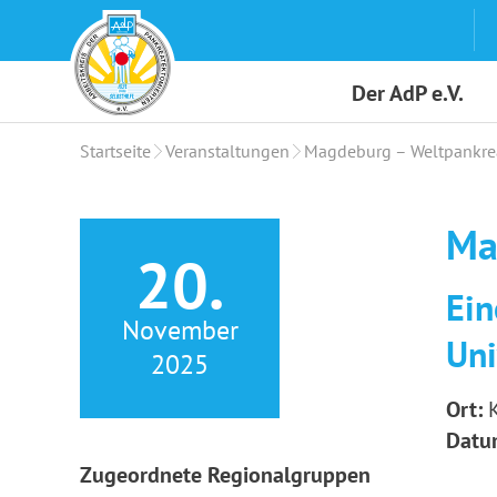
Skip
to
content
Der AdP e.V.
Startseite
Veranstaltungen
Magdeburg – Weltpankre
Ma
20.
Ein
November
Uni
2025
Ort:
K
Datu
Zugeordnete Regionalgruppen