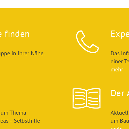
e finden
Expe
ppe in Ihrer Nähe.
Das In
einer T
mehr
Der 
 zum Thema
Aktuel
as – Selbsthilfe
um Bau
mehr