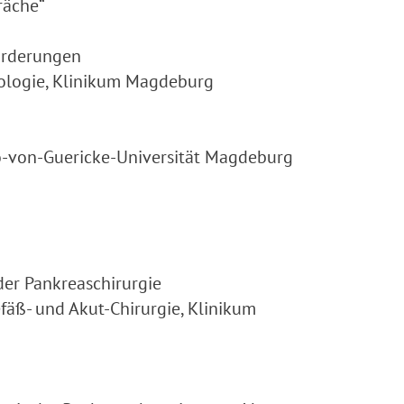
räche“
orderungen
erologie, Klinikum Magdeburg
tto-von-Guericke-Universität Magdeburg
der Pankreaschirurgie
 Gefäß- und Akut-Chirurgie, Klinikum