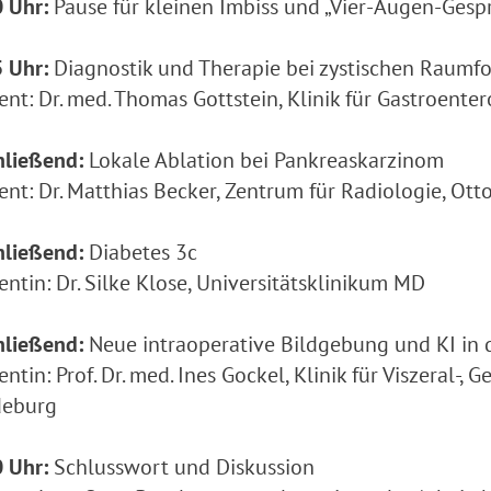
 Uhr:
Pause für kleinen Imbiss und „Vier-Augen-Gesp
 Uhr:
Diagnostik und Therapie bei zystischen Raumf
ent: Dr. med. Thomas Gottstein, Klinik für Gastroent
hließend:
Lokale Ablation bei Pankreaskarzinom
ent: Dr. Matthias Becker, Zentrum für Radiologie, O
hließend:
Diabetes 3c
entin: Dr. Silke Klose, Universitätsklinikum MD
hließend:
Neue intraoperative Bildgebung und KI in 
entin: Prof. Dr. med. Ines Gockel, Klinik für Viszeral-,
eburg
 Uhr:
Schlusswort und Diskussion