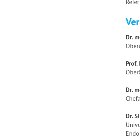
Refer
Ver
Dr. m
Obera
Prof.
Oberä
Dr. m
Chefa
Dr. S
Unive
Endo