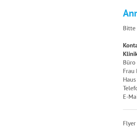
An
Bitte
Kont
Klin
Büro 
Frau 
Haus 
Tele
E-Mai
Flyer