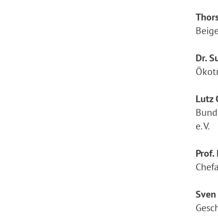
Thors
Beig
Dr. S
Ökotr
Lutz 
Bunde
e. V.
Prof.
Chefa
Sven
Gesch