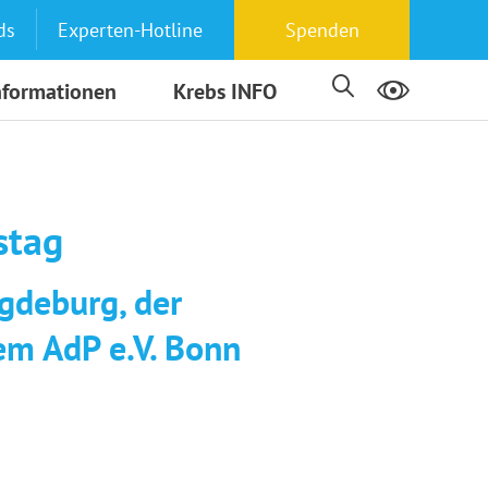
ds
Experten-Hotline
Spenden
nformationen
Krebs INFO
stag
gdeburg, der
em AdP e.V. Bonn