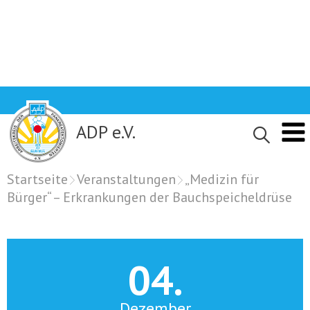
Skip
to
content
ADP e.V.
Startseite
Veranstaltungen
„Medizin für
Bürger“ – Erkrankungen der Bauchspeicheldrüse
04.
Dezember