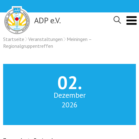
Skip
to
content
ADP e.V.
Startseite
Veranstaltungen
Meiningen –
Regionalgruppentreffen
02.
Dezember
2026