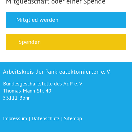
Mitgliedschaft oder einer Spende
Mitglied werden
Spenden
Arbeitskreis der Pankreatektomierten e. V.
Bundesgeschäftstelle des AdP e. V.
Thomas-Mann-Str. 40
53111 Bonn
Impressum
|
Datenschutz
|
Sitemap