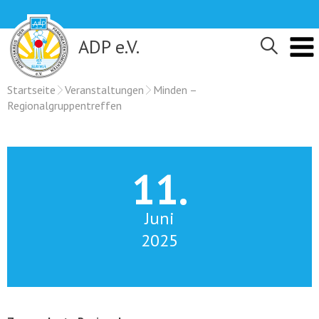
Skip
to
content
ADP e.V.
Startseite
Veranstaltungen
Minden –
Regionalgruppentreffen
11.
Juni
2025