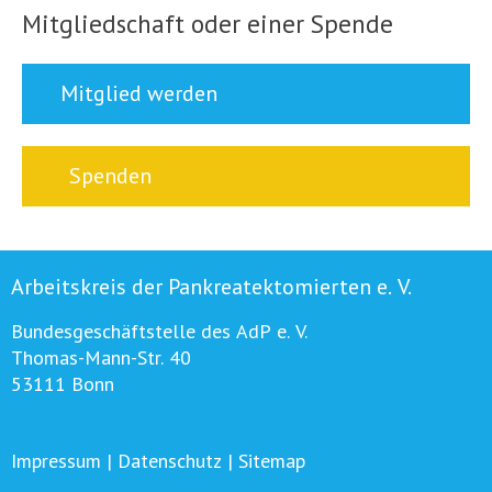
Mitgliedschaft oder einer Spende
Mitglied werden
Spenden
Arbeitskreis der Pankreatektomierten e. V.
Bundesgeschäftstelle des AdP e. V.
Thomas-Mann-Str. 40
53111 Bonn
Impressum
|
Datenschutz
|
Sitemap