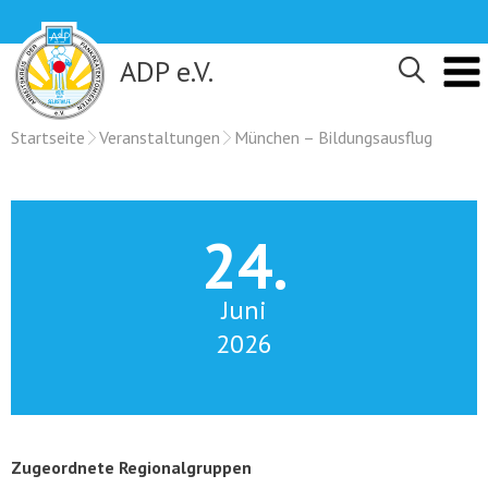
Skip
to
content
ADP e.V.
Startseite
Veranstaltungen
München – Bildungsausflug
24.
Juni
2026
Zugeordnete Regionalgruppen