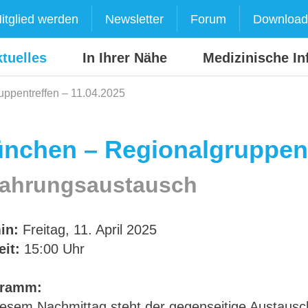
itglied werden
Newsletter
Forum
Download
tuelles
In Ihrer Nähe
Medizinische In
ppentreffen – 11.04.2025
nchen – Regionalgruppent
fahrungsaustausch
in:
Freitag, 11. April 2025
eit:
15:00 Uhr
gramm:
iesem Nachmittag steht der gegenseitige Austausch