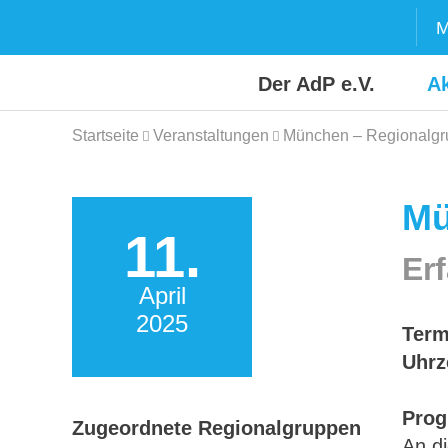
Skip
M
to
content
Der AdP e.V.
Ak
Startseite
Veranstaltungen
München – Regionalgru
Mü
11.
Er
April
2025
Term
Uhrz
Pro
Zugeordnete Regionalgruppen
An d