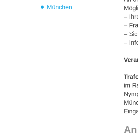
München
Mögli
– Ihr
– Fra
– Sic
– In
Vera
Traf
im R
Nymp
Mün
Einga
An