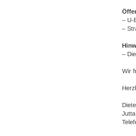
Öffe
– U-
– Str
Hinw
– Die
Wir 
Herz
Diet
Jutta
Tele