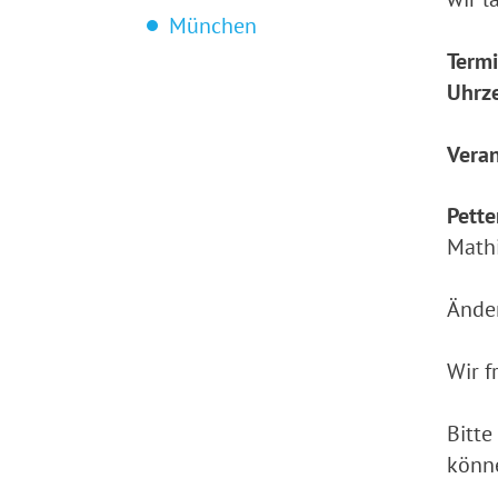
München
Termi
Uhrze
Veran
Pette
Math
Änder
Wir f
Bitte
könne