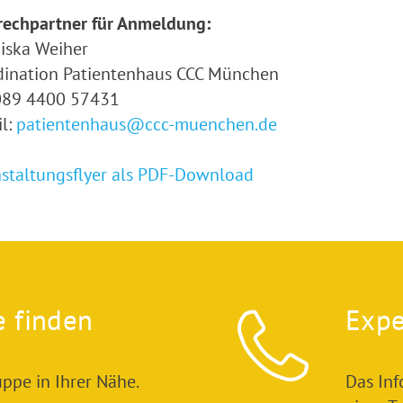
rechpartner für Anmeldung:
iska Weiher
dination Patientenhaus CCC München
 089 4400 57431
l:
patientenhaus@ccc-muenchen.de
staltungsflyer als PDF-Download
e finden
Expe
ppe in Ihrer Nähe.
Das In