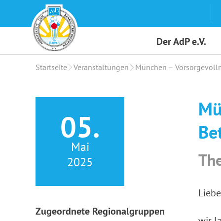
Skip
to
content
Der AdP e.V.
Startseite
Veranstaltungen
München – Vorsorgevoll
Mü
05.
Be
Mai
The
2025
Liebe
Zugeordnete Regionalgruppen
wir l