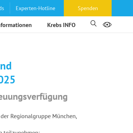
ds
Experten-Hotline
Spenden
nformationen
Krebs INFO
und
2025
reuungsverfügung
e der Regionalgruppe München,
de teilzunehmen: